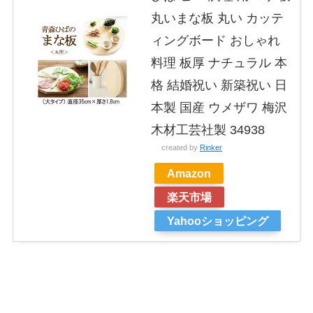
丸いまな板 丸い カッテ
ィングボード おしゃれ
料理 板厚 ナチュラル 本
格 結婚祝い 新築祝い 日
本製 国産 ウメザワ 梅沢
木材工芸社製 34938
created by
Rinker
Amazon
楽天市場
Yahooショッピング