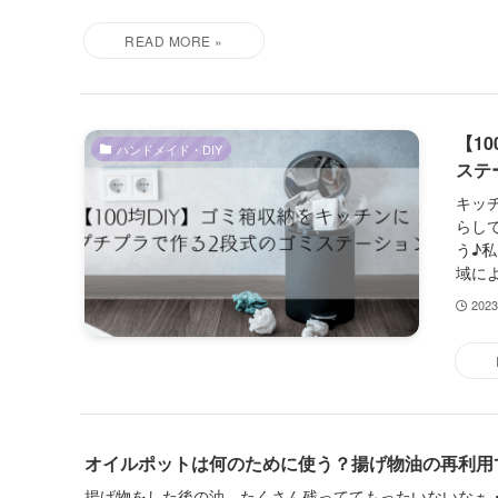
【1
ハンドメイド・DIY
ステ
キッ
らし
う♪
域によ
202
オイルポットは何のために使う？揚げ物油の再利用
揚げ物をした後の油、たくさん残っててもったいないなぁ