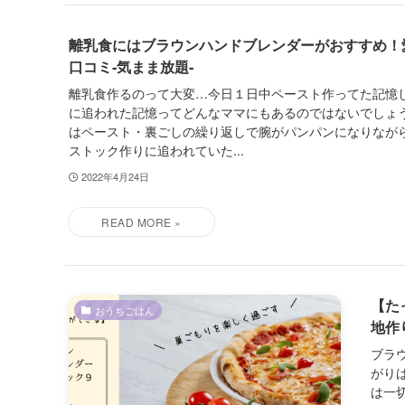
離乳食にはブラウンハンドブレンダーがおすすめ！
口コミ‐気まま放題‐
離乳食作るのって大変…今日１日中ペースト作ってた記憶し
に追われた記憶ってどんなママにもあるのではないでしょう
はペースト・裏ごしの繰り返しで腕がパンパンになりなが
ストック作りに追われていた...
2022年4月24日
【た
おうちごはん
地作
ブラ
がり
は一