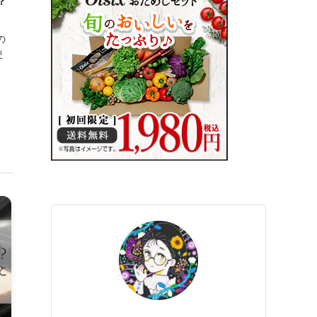
？
の
使
し