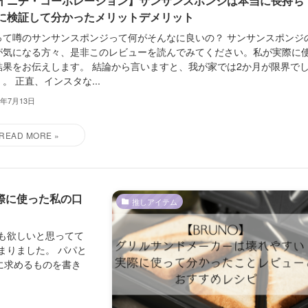
イニチ・コーポレーション】サンサンスポンジは本当に長持ち
に検証して分かったメリットデメリット
って噂のサンサンスポンジって何がそんなに良いの？ サンサンスポンジ
が気になる方々、是非このレビューを読んでみてください。私が実際に
結果をお伝えします。 結論から言いますと、我が家では2か月が限界で
。 正直、インスタな...
4年7月13日
際に使った私の口
推しアイテム
も欲しいと思ってて
まりました。 パパと
に求めるものを書き