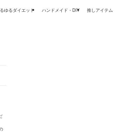
るゆるダイエット
ハンドメイド・DIY
推しアイテム
だ
の