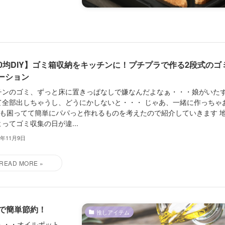
00均DIY】ゴミ箱収納をキッチンに！プチプラで作る2段式のゴ
ーション
チンのゴミ、ずっと床に置きっぱなしで嫌なんだよなぁ・・・娘がいた
て全部出しちゃうし、どうにかしないと・・・ じゃあ、一緒に作っちゃ
私も困ってて簡単にパパっと作れるものを考えたので紹介していきます 
ってゴミ収集の日が違...
3年11月9日
で簡単節約！
推しアイテム
・・・オイルポット