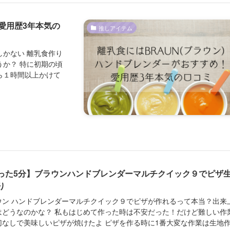
愛用歴3年本気の
推しアイテム
かない 離乳食作り
か？ 特に初期の頃
ら１時間以上かけて
った5分】ブラウンハンドブレンダーマルチクイック９でピザ
り
ウン ハンドブレンダーマルチクイック９でピザが作れるって本当？出来
はどうなのかな？ 私もはじめて作った時は不安だった！だけど難しい作
切なしで美味しいピザが焼けたよ ピザを作る時に1番大変な作業は生地