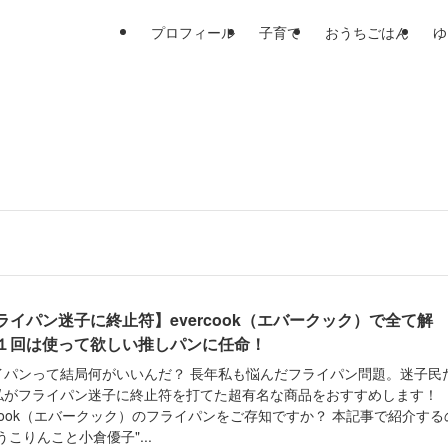
プロフィール
子育て
おうちごはん
ゆ
ライパン迷子に終止符】evercook（エバークック）で全て解
１回は使って欲しい推しパンに任命！
イパンって結局何がいいんだ？ 長年私も悩んだフライパン問題。迷子民
私がフライパン迷子に終止符を打てた超有名な商品をおすすめします！
rcook（エバークック）のフライパンをご存知ですか？ 本記事で紹介する
うこりんこと小倉優子"...