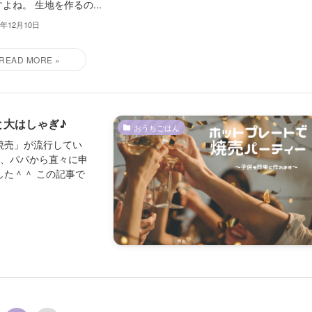
よね。 生地を作るの...
0年12月10日
と大はしゃぎ♪
おうちごはん
焼売」が流行してい
と、パパから直々に申
た＾＾ この記事で