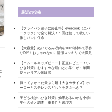
最近の投稿
【フライパン迷子に終止符】evercook（エバ
ークック）で全て解決！１回は使って欲しい
推しパンに任命！
【大容量】ぬいぐるみ収納を100均材料で手作
りDIY！おしゃれなのに清潔スッキリで大満足
【エムールキッズピロー】正直レビュー！い
！
びき対策におすすめな理由と小学生が１年間
に
使ったリアル体験談
合
買ってよかった天ぷら鍋【大きめサイズ】ホ
ーローとステレンスどちらを選ぶべき？
子ども枕はいびき対策に効果あるのかを小学1
年生の娘と調査！重要性と選び方