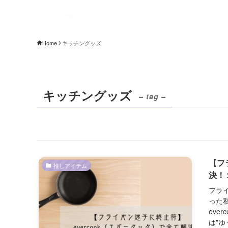
Home
キッチングッズ
キッチングッズ
– tag –
【フ
推しアイテム
決！
フラ
った
eve
は"ゆ