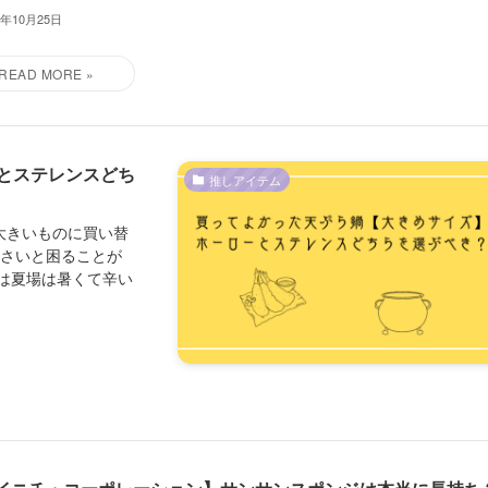
4年10月25日
とステレンスどち
推しアイテム
大きいものに買い替
小さいと困ることが
は夏場は暑くて辛い