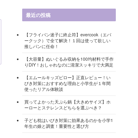
最近の投稿
【フライパン迷子に終止符】evercook（エバ
ークック）で全て解決！１回は使って欲しい
推しパンに任命！
【大容量】ぬいぐるみ収納を100均材料で手作
りDIY！おしゃれなのに清潔スッキリで大満足
【エムールキッズピロー】正直レビュー！い
びき対策におすすめな理由と小学生が１年間
使ったリアル体験談
買ってよかった天ぷら鍋【大きめサイズ】ホ
ーローとステレンスどちらを選ぶべき？
子ども枕はいびき対策に効果あるのかを小学1
年生の娘と調査！重要性と選び方