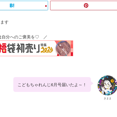
います
は自分へのご褒美を♡ ／
こどもちゃれんじ6月号届いたよ～！
きまま