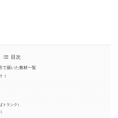
目次
月号で届いた教材一覧
？！
ばトランク）
用）