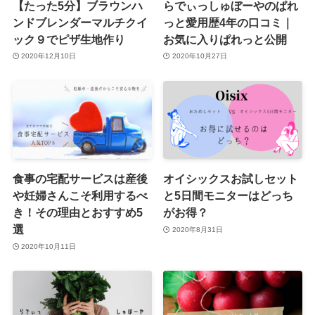
【たった5分】ブラウンハ
らでぃっしゅぼーやのぱれ
ンドブレンダーマルチクイ
っと愛用歴4年の口コミ｜
ック９でピザ生地作り
お気に入りぱれっと公開
2020年12月10日
2020年10月27日
食事の宅配サービスは産後
オイシックスお試しセット
や妊婦さんこそ利用するべ
と5日間モニターはどっち
き！その理由とおすすめ5
がお得？
選
2020年8月31日
2020年10月11日