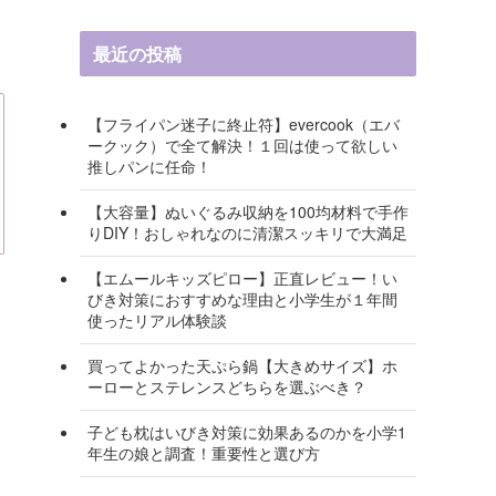
最近の投稿
【フライパン迷子に終止符】evercook（エバ
ークック）で全て解決！１回は使って欲しい
推しパンに任命！
【大容量】ぬいぐるみ収納を100均材料で手作
りDIY！おしゃれなのに清潔スッキリで大満足
【エムールキッズピロー】正直レビュー！い
びき対策におすすめな理由と小学生が１年間
使ったリアル体験談
買ってよかった天ぷら鍋【大きめサイズ】ホ
ーローとステレンスどちらを選ぶべき？
子ども枕はいびき対策に効果あるのかを小学1
年生の娘と調査！重要性と選び方