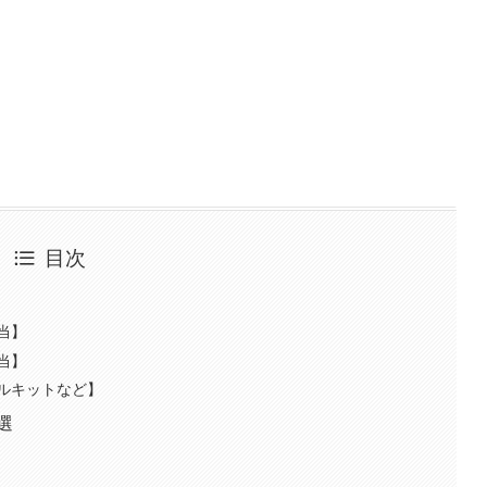
目次
当】
当】
ールキットなど】
選